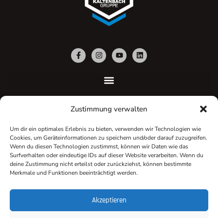
Zustimmung verwalten
NEWSLETTER
Um dir ein optimales Erlebnis zu bieten, verwenden wir Technologien wie
Keine Angebote, Aktionen und Neuigkeiten mehr verpassen!
Cookies, um Geräteinformationen zu speichern und/oder darauf zuzugreifen.
Melde Dich mit nur wenigen Klicks für unseren Newsletter an.
Wenn du diesen Technologien zustimmst, können wir Daten wie das
Surfverhalten oder eindeutige IDs auf dieser Website verarbeiten. Wenn du
deine Zustimmung nicht erteilst oder zurückziehst, können bestimmte
Jetzt anmelden
Merkmale und Funktionen beeinträchtigt werden.
Akzeptieren
Downloads
Events
Impressum
Datenschutz | AGB