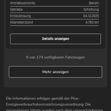
SPEZIFIKATION
WERT
Antriebsvariante
Benzin
Getriebe
Schaltung
Erstzulassung
04.12.2025
Kilometerstand
4.783 km
Details anzeigen
9 von 174 verfügbaren Fahrzeugen
Mehr anzeigen
Die Informationen erfolgen gemäß der Pkw-
Energieverbrauchskennzeichnungsverordnung. Die
angegebenen Werte wurden nach dem vorgeschriebenen