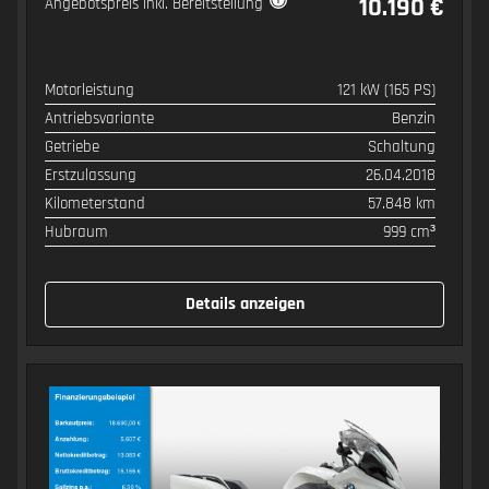
10.190 €
Angebotspreis inkl. Bereitstellung
Motorleistung
121 kW (165 PS)
SPEZIFIKATION
WERT
Antriebsvariante
Benzin
Getriebe
Schaltung
Erstzulassung
26.04.2018
Kilometerstand
57.848 km
Hubraum
999 cm³
Details anzeigen