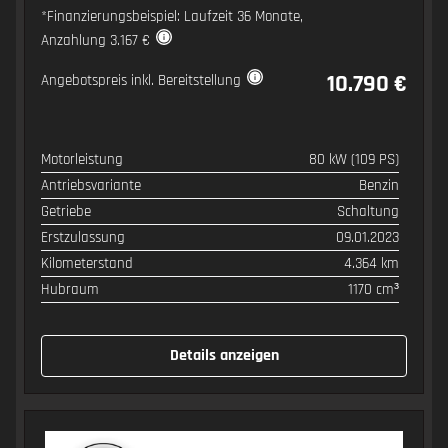
*Finanzierungsbeispiel: Laufzeit 36 Monate,
Anzahlung 3.167 €
10.790 €
Angebotspreis inkl. Bereitstellung
Motorleistung
80 kW (109 PS)
SPEZIFIKATION
WERT
Antriebsvariante
Benzin
Getriebe
Schaltung
Erstzulassung
09.01.2023
Kilometerstand
4.364 km
Hubraum
1170 cm³
Details anzeigen