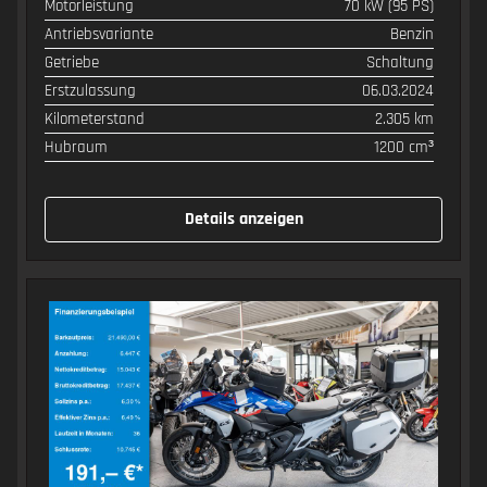
Motorleistung
70 kW (95 PS)
SPEZIFIKATION
WERT
Antriebsvariante
Benzin
Getriebe
Schaltung
Erstzulassung
06.03.2024
Kilometerstand
2.305 km
Hubraum
1200 cm³
Details anzeigen