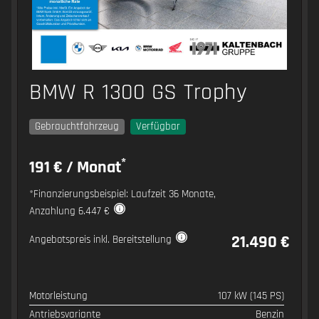
BMW R 1300 GS Trophy
Gebrauchtfahrzeug
Verfügbar
*
191 € / Monat
*Finanzierungsbeispiel: Laufzeit 36 Monate,
Anzahlung 6.447 €
21.490 €
Angebotspreis inkl. Bereitstellung
Motorleistung
107 kW (145 PS)
SPEZIFIKATION
WERT
Antriebsvariante
Benzin