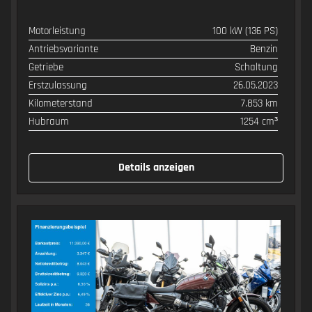
Motorleistung
100 kW (136 PS)
SPEZIFIKATION
WERT
Antriebsvariante
Benzin
Getriebe
Schaltung
Erstzulassung
26.05.2023
Kilometerstand
7.853 km
Hubraum
1254 cm³
Details anzeigen