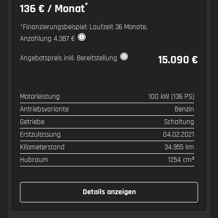
*
136 € / Monat
*Finanzierungsbeispiel: Laufzeit 36 Monate,
Anzahlung 4.387 €
15.090 €
Angebotspreis inkl. Bereitstellung
Motorleistung
100 kW (136 PS)
SPEZIFIKATION
WERT
Antriebsvariante
Benzin
Getriebe
Schaltung
Erstzulassung
04.02.2021
Kilometerstand
34.955 km
Hubraum
1254 cm³
Details anzeigen