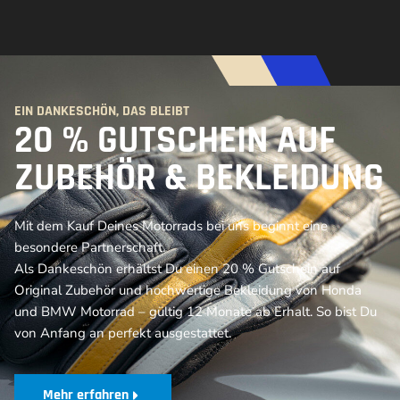
EIN DANKESCHÖN, DAS BLEIBT
20 % GUTSCHEIN AUF
ZUBEHÖR & BEKLEIDUNG
Mit dem Kauf Deines Motorrads bei uns beginnt eine
besondere Partnerschaft.
Als Dankeschön erhältst Du einen 20 % Gutschein auf
Original Zubehör und hochwertige Bekleidung von Honda
und BMW Motorrad – gültig 12 Monate ab Erhalt. So bist Du
von Anfang an perfekt ausgestattet.
Mehr erfahren