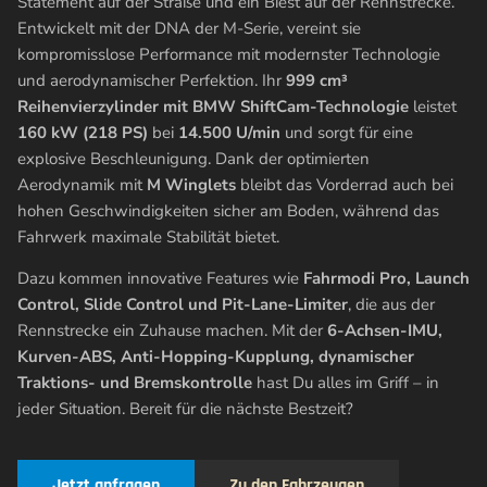
Statement auf der Straße und ein Biest auf der Rennstrecke.
Entwickelt mit der DNA der M-Serie, vereint sie
kompromisslose Performance mit modernster Technologie
und aerodynamischer Perfektion. Ihr
999 cm³
Reihenvierzylinder mit BMW ShiftCam-Technologie
leistet
160 kW (218 PS)
bei
14.500 U/min
und sorgt für eine
explosive Beschleunigung. Dank der optimierten
Aerodynamik mit
M Winglets
bleibt das Vorderrad auch bei
hohen Geschwindigkeiten sicher am Boden, während das
Fahrwerk maximale Stabilität bietet.
Dazu kommen innovative Features wie
Fahrmodi Pro, Launch
Control, Slide Control und Pit-Lane-Limiter
, die aus der
Rennstrecke ein Zuhause machen. Mit der
6-Achsen-IMU,
Kurven-ABS, Anti-Hopping-Kupplung, dynamischer
Traktions- und Bremskontrolle
hast Du alles im Griff – in
jeder Situation. Bereit für die nächste Bestzeit?
Jetzt anfragen
Zu den Fahrzeugen