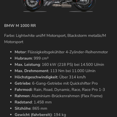
BMW M 1000 RR
Farbe:
Lightwhite uni/M Motorsport, Blackstorm metallic/M
Motorsport
Motor
: Flüssigkeitsgekühlter 4-Zylinder-Reihenmotor
Hubraum
: 999 cm³
Max. Leistung
: 160 kW (218 PS) bei 14.500 U/min
Max. Drehmoment
: 113 Nm bei 11.000 U/min
Höchstgeschwindigkeit
: Über 314 km/h
Getriebe
: 6-Gang-Getriebe mit Quickshifter Pro
Fahrmodi
: Rain, Road, Dynamic, Race, Race Pro 1-3
Rahmen
: Aluminium-Brückenrahmen (Flex Frame)
Radstand
: 1.458 mm
Sitzhöhe
: 865 mm
Gewicht (fahrbereit)
: 194 kg