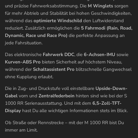
und präzise Fahrwerksabstimmung. Die
M Winglets
sorgen
für mehr Abtrieb und Stabilität bei hohen Geschwindigkeiten,
während das
optimierte Windschild
den Luftwiderstand
reduziert. Zusätzlich ermöglichen die
5 Fahrmodi (Rain, Road,
Dynamic, Race und Race Pro)
die perfekte Anpassung an
jede Fahrsituation.
Das elektronische
Fahrwerk DDC
, die
6-Achsen-IMU
sowie
Kurven-ABS Pro
bieten Sicherheit auf höchstem Niveau,
während der
Schaltassistent Pro
blitzschnelle Gangwechsel
ohne Kupplung erlaubt.
Die in Zug- und Druckstufe voll einstellbare
Upside-Down-
Gabel
vorn und
Zentralfederbein
hinten sind wie bei der S
1000 RR Serienausstattung. Und mit dem
6,5-Zoll-TFT-
Display
hast Du alle wichtigen Informationen stets im Blick.
Ob Straße oder Rennstrecke – mit der M 1000 RR bist Du
immer am Limit.