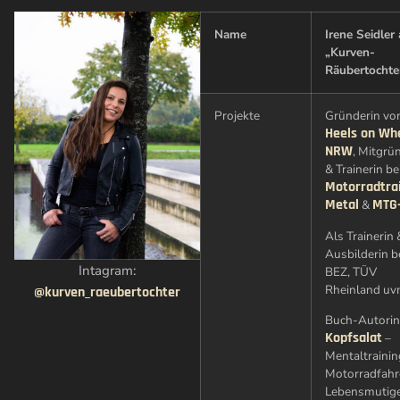
Name
Irene Seidler
„Kurven-
Räubertochte
Projekte
Gründerin vo
Heels on Wh
NRW
, Mitgrü
& Trainerin be
Motorradtrai
Metal
MTG
&
Als Trainerin 
Ausbilderin b
Intagram:
BEZ, TÜV
Rheinland uv
@kurven_raeubertochter
Buch-Autorin
Kopfsalat
–
Mentaltrainin
Motorradfahr
Lebensmutig