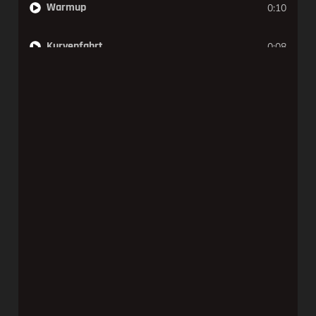
Warmup
0:10
Kurvenfahrt
0:08
Wenden
0:08
Ausweichen
0:17