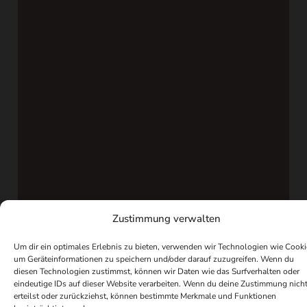
Zustimmung verwalten
Um dir ein optimales Erlebnis zu bieten, verwenden wir Technologien wie Cooki
um Geräteinformationen zu speichern und/oder darauf zuzugreifen. Wenn du
diesen Technologien zustimmst, können wir Daten wie das Surfverhalten oder
eindeutige IDs auf dieser Website verarbeiten. Wenn du deine Zustimmung nich
erteilst oder zurückziehst, können bestimmte Merkmale und Funktionen