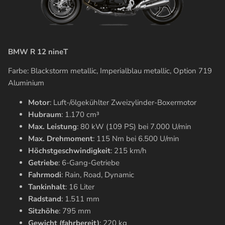
BMW R 12 nineT
Farbe:
Blackstorm metallic, Imperialblau metallic, Option 719
Aluminium
Motor
: Luft-/ölgekühlter Zweizylinder-Boxermotor
Hubraum
: 1.170 cm³
Max. Leistung
: 80 kW (109 PS) bei 7.000 U/min
Max. Drehmoment
: 115 Nm bei 6.500 U/min
Höchstgeschwindigkeit
: 215 km/h
Getriebe
: 6-Gang-Getriebe
Fahrmodi
: Rain, Road, Dynamic
Tankinhalt
: 16 Liter
Radstand
: 1.511 mm
Sitzhöhe
: 795 mm
Gewicht (fahrbereit)
: 220 kg