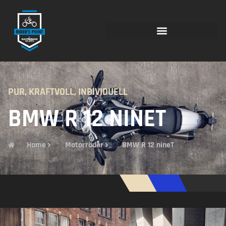
PUR, KRAFTVOLL, INDIVIDUELL
BMW R 12 NINET
Home
Motorräder
BMW R 12 nineT