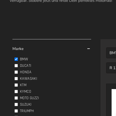
verfügbar. Stöbere jetzt und finde Dein perfektes Motorrad!
LISTE ALLER FAHRZEUGE
Marke
B
BMW
DUCATI
R 1
HONDA
KAWASAKI
KTM
KYMCO
MOTO GUZZI
SUZUKI
TRIUMPH