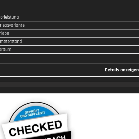
orleistung
SPEZIFIKATION
WERT
riebsvariante
riebe
ometerstand
braum
Details anzeigen