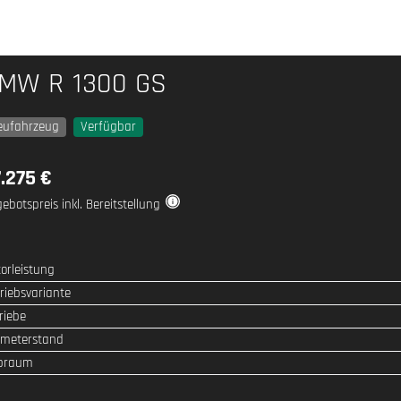
MW R 1300 GS
eufahrzeug
Verfügbar
.275 €
ebotspreis inkl. Bereitstellung
orleistung
SPEZIFIKATION
WERT
riebsvariante
riebe
ometerstand
braum