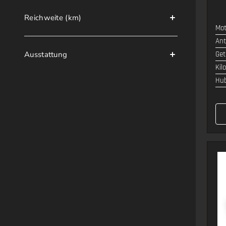
Reichweite (km)
Mot
Ant
Ausstattung
Get
Kil
Hu