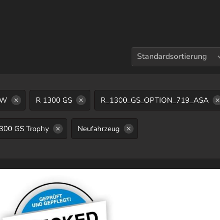
Sortierung auswählen
MW
R 1300 GS
R_1300_GS_OPTION_719_ASA
300 GS Trophy
Neufahrzeug