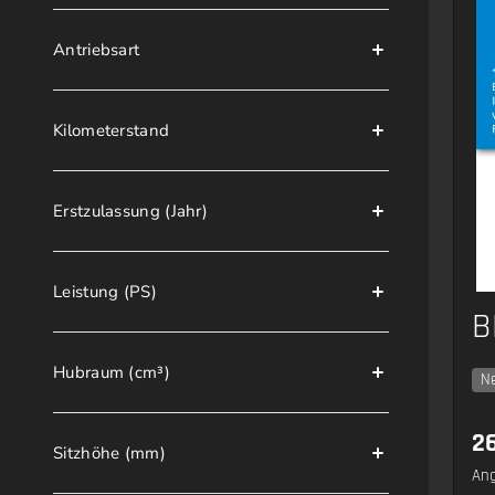
Antriebsart
Kilometerstand
Erstzulassung (Jahr)
Leistung (PS)
B
Hubraum (cm³)
N
2
Sitzhöhe (mm)
Ang